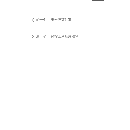
前一个：
玉米胚芽油5L
ꄴ
后一个：
鲜榨玉米胚芽油5L
ꄲ