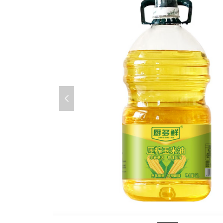
넳
image