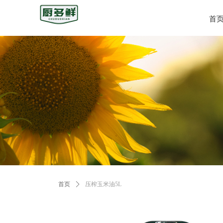
首
首页
ꄲ
压榨玉米油5L